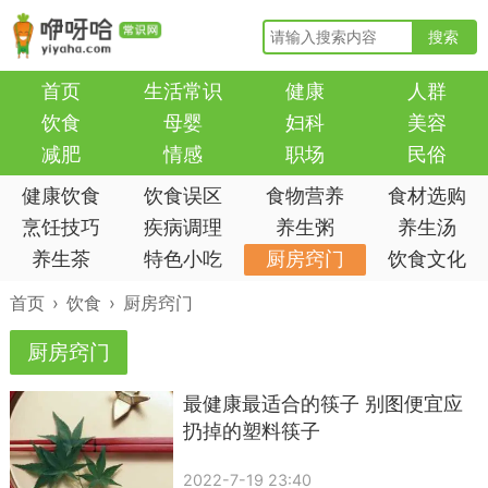
搜索
首页
生活常识
健康
人群
饮食
母婴
妇科
美容
减肥
情感
职场
民俗
健康饮食
饮食误区
食物营养
食材选购
烹饪技巧
疾病调理
养生粥
养生汤
养生茶
特色小吃
厨房窍门
饮食文化
首页
›
饮食
›
厨房窍门
厨房窍门
最健康最适合的筷子 别图便宜应
扔掉的塑料筷子
2022-7-19 23:40