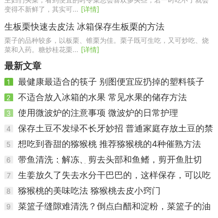
变得不新鲜了，其实可...
[详情]
生板栗快速去皮法 冰箱保存生板栗的方法
栗子的品种较多，以板栗、锥栗为佳。栗子既可生吃，又可炒吃、烧
菜和入药。糖炒桂花栗...
[详情]
最新文章
最健康最适合的筷子 别图便宜应扔掉的塑料筷子
1
不适合放入冰箱的水果 常见水果的储存方法
2
使用微波炉的注意事项 微波炉的日常护理
3
保存土豆不发绿不长牙妙招 普通家庭存放土豆的禁
4
忌
想吃到香甜的猕猴桃 推荐猕猴桃的4种催熟方法
5
带鱼清洗：解冻、剪去头部和鱼鳍，剪开鱼肚切
6
段，掏内脏用水洗净 ...
生姜放久了失去水分干巴巴的，这样保存，可以吃
7
一年新鲜生姜 ...
猕猴桃的美味吃法 猕猴桃去皮小窍门
8
菜篮子缝隙难清洗？倒点白醋和淀粉，菜篮子的油
9
污都洗净