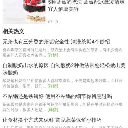
5种蓝莓的吃法 蓝莓配冰激凌清爽
宜人解暑美容
07-19
相关热文
无茶也有三分香的茶垢安全性 清洗茶垢4个妙招
喜欢喝茶的都可能注意到，茶壶壁上会有深褐色的茶垢，有不少喜欢
喝茶的人还喜欢养茶壶...
[详情]
自制酸奶出水的原因 自制酸奶2种做法带您轻松做出美
味酸奶
酸奶这种奶制品相信很多人都非常喜欢，不光是喝起来好喝，而且营
养价值也非常高。我们...
[详情]
不粘锅还是铁锅好 使用不粘锅的细节你留意过吗
锅碗瓢盆是家家户户都不可缺少的餐厨用具，但是在平时选择这些餐
具的时候，很多人还是...
[详情]
让食材换个方式来保鲜 常见蔬菜保鲜小技巧
主妇们买菜，看到便宜的时令菜总会喜欢多买些，若一时吃不了就会