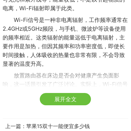
电离，Wi-Fi辐射即属于此类。
Wi-Fi信号是一种非电离辐射，工作频率通常在
2.4GHz或5GHz频段，与手机、微波炉等设备使用
的频率相近。这类辐射的能量远低于电离辐射，主
要作用是加热，但因其频率和功率密度低，即使长
时间接触，人体吸收的热量也非常有限，不会导致
显著的温度升高。
放置路由器在床边是否会对健康产生负面影
响，这一话题引发了广泛讨论。实际上，Wi-Fi信号
的强度随着距离的增加而迅速衰减，这意味着即便
展开全文
路由器放置在床边，你所处环境中的辐射水平也远
低于国际安全标准。世界卫生组织（WHO）和美国
联邦通信委员会（FCC）等权威机构均认为，正常
上一篇：
苹果15双十一能便宜多少钱
使用Wi-Fi设备对人类健康的风险是极低的。