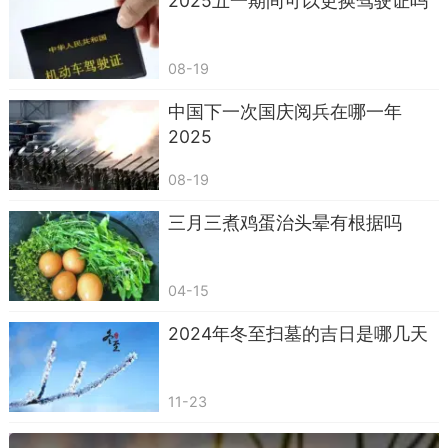
2025五一期间可以更换驾驶证吗
米。
平日里大家提到的辐射分为两种：非电离辐射
08-19
和电离辐射。非电离辐射：如wifi、微波炉、手
中国下一次国庆阅兵在哪一年
机、吹风机、地暖、电热毯等，还有一些人百般阻
2025
挠的通信基站，都属于非电离辐射。它们威力非常
弱，基本不用担心会对人体造成损害。电离辐射：
08-19
如宇宙射线、核辐射、X射线、CT等，这些对人体
三月三煮鸡蛋治头晕有根据吗
有害，会破坏DNA、杀伤细胞，存在致癌风险。
科普一下，每一位吸烟者的肺平均每年都会受
04-15
到160000微西弗的辐射剂量，相当于在一年里拍了
2024年冬至扫墓的吉日是哪几天
将近1600次胸部X光片。可以说，吸烟者的肺才是
家里辐射最强的地方！
11-23