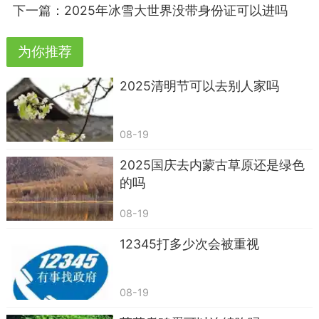
下一篇：
2025年冰雪大世界没带身份证可以进吗
尽管Wi-Fi辐射属于非电离辐射，理论上对人体
无害，但合理布局家庭网络设备，避免不必要的直
为你推荐
接暴露，依然是一个健康生活的良好习惯。例如，
将路由器放置在远离睡眠区域的位置，可以进一步
​2025清明节可以去别人家吗
减少夜间辐射的潜在影响。重要的是，我们应该基
于科学证据，理性看待Wi-Fi辐射，享受科技带来的
08-19
便利，同时保持健康的生活方式。
2025国庆去内蒙古草原还是绿色
的吗
08-19
12345打多少次会被重视
08-19