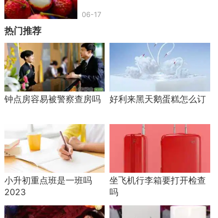
06-17
热门推荐
钟点房容易被警察查房吗
好利来黑天鹅蛋糕怎么订
小升初重点班是一班吗
坐飞机行李箱要打开检查
2023
吗