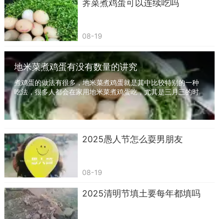
荠菜煮鸡蛋可以连续吃吗
08-19
路由器离床不到一米对身体有害吗
基本没什么危害。
地米菜煮鸡蛋有没有数量的讲究
路由器功率低，辐射相对较小，但离路由器越
煮鸡蛋的做法有很多，地米菜煮鸡蛋就是其中比较特别的一种
近，辐射越大。人体离路由器辐射源越远，所吸收
吃法，很多人都会在家用地米菜煮鸡蛋吃，尤其是三月三的时
候。地米菜煮鸡蛋在数量上是有讲究的，一般都...
辐射的影响就越小。
国内正规制造商生产的路由器通常符合国家要
2025​愚人节怎么耍男朋友
求（小于40μW/cm2），在人体可接受的安全范围
内。
08-19
路由器的质量也很高。它对人体基本无害。红
外线主要是热辐射，对人体来说相对安全。但是，
2025清明节填土要每年都填吗
如果离检查地点太近，暴露时间太长，可能会造成
烧伤。因此，我们应该注意路由器的选择和使用。