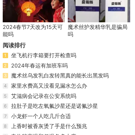
2024春节7天改为15天可
魔术丝护发精华乳是骗局
能吗
吗
阅读排行
坐飞机行李箱要打开检查吗
1
2024年春运有加班车吗
2
魔术丝乌发乳白发转黑真的能长出黑发吗
3
家里水费高又没看见漏水怎么办
4
艾滋病会记录在公安系统吗
5
拉肚子是吃左氧氟沙星还是诺氟沙星
6
小龙虾一个人吃几斤合适
7
上香时被香灰烫了手是什么预兆
8