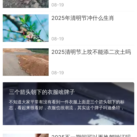
08-19
路由器应从正规制造商处选择，并保证质量，以防
止过度辐射。
2025年清明节冲什么生肖
08-19
2025清明节上坟不能添二次土吗
08-19
三个箭头朝下的衣服啥牌子
不知道大家平常有没有看到一件衣服上面是三个箭头朝下的标
志，看起来很看好，衣服也很潮流，其实这个牌子叫迪桑特，
是来自日本的服饰品牌，下面就和小编一起来具...
路由器辐射范围有多少米
一般来说，家庭路由器可以在有屏障的情况下
辐射30-50米，在没有任何屏障的条件下辐射数百