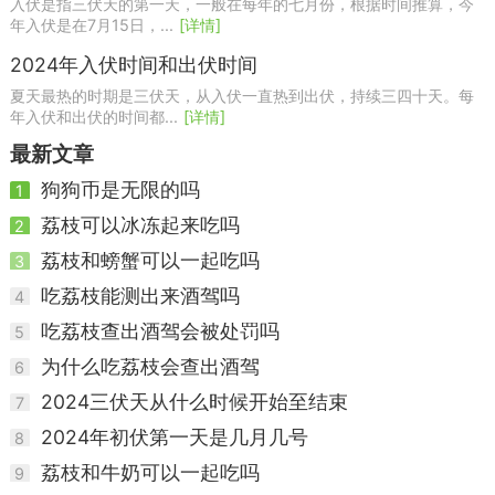
入伏是指三伏天的第一天，一般在每年的七月份，根据时间推算，今
年入伏是在7月15日，...
[详情]
2024年入伏时间和出伏时间
夏天最热的时期是三伏天，从入伏一直热到出伏，持续三四十天。每
年入伏和出伏的时间都...
[详情]
最新文章
狗狗币是无限的吗
1
荔枝可以冰冻起来吃吗
2
荔枝和螃蟹可以一起吃吗
3
吃荔枝能测出来酒驾吗
4
吃荔枝查出酒驾会被处罚吗
5
为什么吃荔枝会查出酒驾
6
2024三伏天从什么时候开始至结束
7
2024年初伏第一天是几月几号
8
荔枝和牛奶可以一起吃吗
9