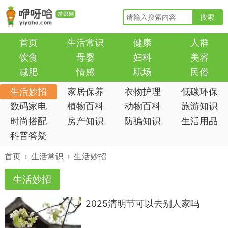
搜索
首页
生活常识
健康
人群
饮食
母婴
妇科
美容
减肥
情感
职场
民俗
生活妙招
家居保养
衣物护理
低碳环保
数码家电
植物百科
动物百科
旅游知识
时尚搭配
房产知识
防骗知识
生活用品
科普答疑
首页
›
生活常识
›
生活妙招
生活妙招
​2025清明节可以去别人家吗