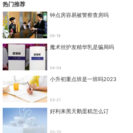
热门推荐
钟点房容易被警察查房吗
09-18
魔术丝护发精华乳是骗局吗
04-04
小升初重点班是一班吗2023
03-21
好利来黑天鹅蛋糕怎么订
03-20