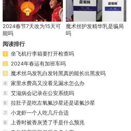
2024春节7天改为15天可
魔术丝护发精华乳是骗局
能吗
吗
阅读排行
坐飞机行李箱要打开检查吗
1
2024年春运有加班车吗
2
魔术丝乌发乳白发转黑真的能长出黑发吗
3
家里水费高又没看见漏水怎么办
4
艾滋病会记录在公安系统吗
5
拉肚子是吃左氧氟沙星还是诺氟沙星
6
小龙虾一个人吃几斤合适
7
上香时被香灰烫了手是什么预兆
8