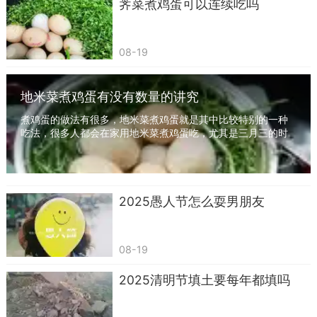
荠菜煮鸡蛋可以连续吃吗
08-19
中秋节后天气有什么变化
地米菜煮鸡蛋有没有数量的讲究
中秋节后，天气的主要变化是逐渐转凉。这是
煮鸡蛋的做法有很多，地米菜煮鸡蛋就是其中比较特别的一种
吃法，很多人都会在家用地米菜煮鸡蛋吃，尤其是三月三的时
由于秋季的到来，气温开始逐渐下降，尤其是在北
候。地米菜煮鸡蛋在数量上是有讲究的，一般都...
方地区，昼夜温差逐渐增大，人们会明显感觉到天
气变冷。在南方一些地区，虽然可能还会有“秋老
2025​愚人节怎么耍男朋友
虎”的天气现象，但整体上也会逐渐步入秋季的凉
爽。
08-19
此外，中秋节后的天气还可能受到其他因素的
影响，如降雨、大风等。在一些地区，中秋节后可
2025清明节填土要每年都填吗
能会出现阵雨或持续性的降雨天气，甚至有时会出
现大风、雷暴等恶劣天气。因此，出行或进行户外