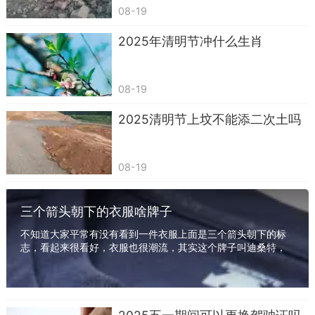
08-19
活动时，建议关注当地的天气预报，做好相应的准
备。
2025年清明节冲什么生肖
总的来说，中秋节后天气的主要趋势是变凉，
但具体的天气变化还需根据当地的气象预报来确
08-19
定。同时，由于天气变化可能会影响人们的健康和
2025清明节上坟不能添二次土吗
生活，因此建议根据天气变化及时调整衣物和生活
习惯
08-19
三个箭头朝下的衣服啥牌子
不知道大家平常有没有看到一件衣服上面是三个箭头朝下的标
志，看起来很看好，衣服也很潮流，其实这个牌子叫迪桑特，
是来自日本的服饰品牌，下面就和小编一起来具...