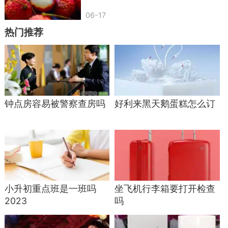
06-17
热门推荐
钟点房容易被警察查房吗
好利来黑天鹅蛋糕怎么订
小升初重点班是一班吗
坐飞机行李箱要打开检查
2023
吗