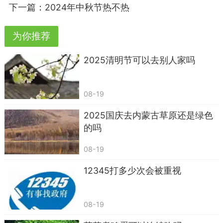
言，在北方地区，立秋之后通常会感受到温度的下
下一篇：
2024年中秋节热不热
降，最晚不会超过9月份。而在南方地区，则通常要
等到11月份才会开始变冷。但需要注意的是，这只
为你推荐
是一个大致的趋势，具体的气温变化还会受到许多
​2025清明节可以去别人家吗
因素的影响，如气候变化、地理位置、海洋影响
等。
08-19
因此，要准确了解某一年或某一地区的天气变
冷时间，最好查看当地的气象预报或气候资料。同
2025国庆去内蒙古草原还是绿色
的吗
时，也要注意根据天气变化及时调整衣物和生活习
惯，以保持身体健康和舒适。
08-19
12345打多少次会被重视
08-19