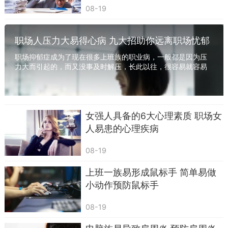
餐要营养搭配，这样，可以早上提前一点起来，准
08-19
备绿色蔬菜装盒。
3)晚餐打包注意营养搭配
职场人压力大易得心病 九大招助你远离职场忧郁
有些人自带午餐就是为了省去中午排队吃饭或
职场抑郁症成为了现在很多上班族的职业病，一般都是因为压
力大而引起的，而又没事及时解压，长此以往，很容易就容易
者下楼到餐馆的时间，而晚上下班却又累得不想动
导致成抑郁症了。下面跟随360常识网了解一下...
手准备，于是有人就借在外解决晚餐的时候打包一
份菜留给次日中午。这时候应当考虑一些如西红柿
女强人具备的6大心理素质 职场女
炒鸡蛋这样的简单又经典的菜式，最好清淡营养，
人易患的心理疾病
油腻的东西就不要有了，特别是在外吃饭，地沟油
什么的总不能让人吃得安心。
08-19
当然要是效仿日式的便当直接带点寿司、手卷
上班一族易形成鼠标手 简单易做
做午餐也可以，不过营养专家提示，吃这类的食物
小动作预防鼠标手
一定要通过微波炉加热，即使保存环境很完备，也
08-19
要防止在空置的时间内食物变质影响身体健康。