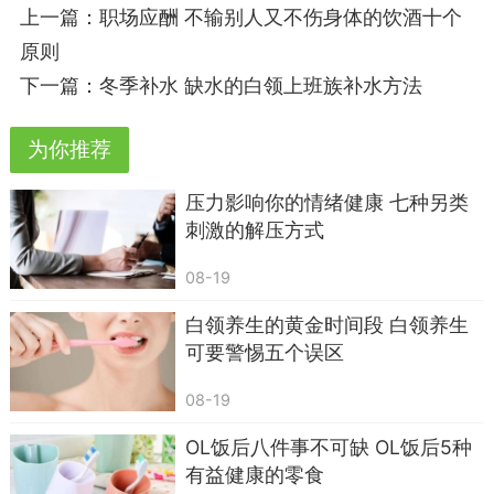
上一篇：
职场应酬 不输别人又不伤身体的饮酒十个
原则
下一篇：
冬季补水 缺水的白领上班族补水方法
降脂食品——洋葱
为你推荐
推荐理由：洋葱可清血，有助于降低胆固醇。
抗氧化食品——豆腐
压力影响你的情绪健康 七种另类
刺激的解压方式
推荐理由：除了瘦肉和鱼虾类食物外，豆腐也
是良好的蛋白质来源。同时，豆类食品含有一种被
08-19
称为“异黄酮”的化学物质，是一种有效的抗氧化
白领养生的黄金时间段 白领养生
剂。请大家记住，“氧化”意味着“衰老”。
可要警惕五个误区
保持活力食物——圆白菜
08-19
推荐理由：圆白菜维生素C含量很丰富，同时
OL饭后八件事不可缺 OL饭后5种
富含纤维，能促进肠胃蠕动，让消化系统保持年轻
有益健康的零食