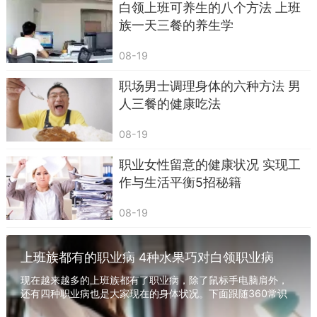
白领上班可养生的八个方法 上班
族一天三餐的养生学
08-19
二、便当族注意事项
职场男士调理身体的六种方法 男
身居写字楼的白领，不可谓不幸福，办公室里
人三餐的健康吃法
空调、微波炉、冰箱、饮水机甚至咖啡机都一应俱
全。不少人选择了自带午餐，这样，在办公室也可
08-19
以吃到可口的“私房菜”。但是自带午餐，应当注意
职业女性留意的健康状况 实现工
什么呢？
作与生活平衡5招秘籍
1)便当单菜，备餐时只需八成熟
08-19
一旦带饭，是必须通过微波炉加热，为了防止
二次加热环节影响整体营养，备餐时，菜肴做到八
上班族都有的职业病 4种水果巧对白领职业病
九成熟就可以了，这样一来，不但准备的时候省
现在越来越多的上班族都有了职业病，除了鼠标手电脑肩外，
时，还能为午餐留下更多的营养，一举两得。
还有四种职业病也是大家现在的身体状况。下面跟随360常识
网了解一下吧！ 一、沙发臀 典型症状：臀部扁...