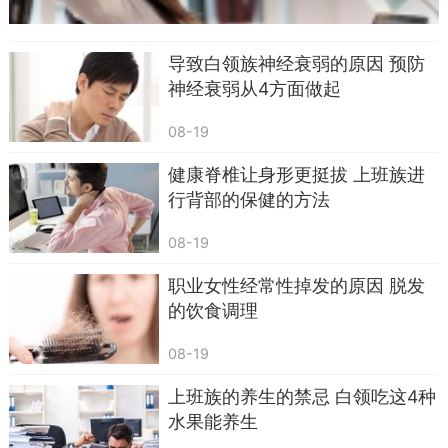
导致白领族神经衰弱的原因 预防
神经衰弱从4方面做起
08-19
健康脊椎让身形更挺拔 上班族进
行背部的保健的方法
08-19
职业女性经常性掉发的原因 脱发
2)绿色蔬菜勿隔夜
的饮食调理
在饭馆后厨，一般做绿叶菜都是不会烹饪太长
08-19
时间，这也是为了防止营养流失，所以一般作为要
经过两道加热关的午餐来说，绿叶菜就最好不要带
上班族的养生的禁忌 白领吃这4种
了，因为吃了对身体也没有好处。但也有人认为午
水果能养生