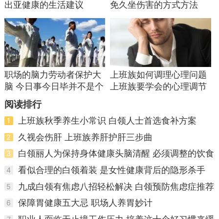
出亚健康的生活建议
免久坐伤害的方式方法
职场的脑力劳动者保护大
上班族如何调理心理问题
脑 今日事今日毕并不是个
上班族要学会的心理调节
好习惯
方法分享
阅读排行
上班族秋季养生小常识 白领人士首选食补方案
1
久视会伤肝 上班族养肝护肝三步曲
2
白领丽人为保持身体健康头脑清醒 必须调整的饮食
3
习惯
看似合理的白领着装 是女性健康背后的隐形杀手
4
九成白领有焦虑八招轻松解决 白领预防焦虑症推荐
5
几种方法
保障胃健康五大忌 职场人养胃妙计
6