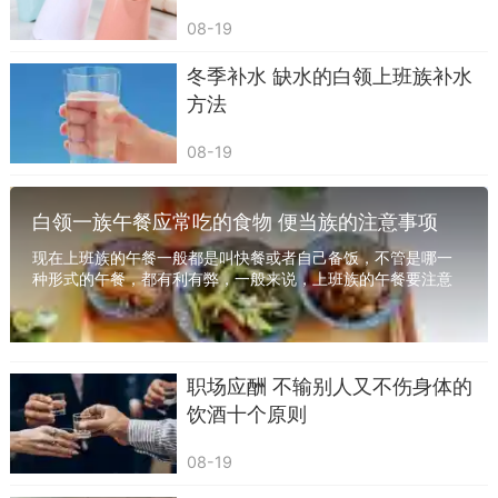
活力。
08-19
养颜食物——新鲜果蔬
冬季补水 缺水的白领上班族补水
推荐理由：新鲜果蔬中含有丰富的胡萝卜素、
方法
维生素C和维生素E。胡萝卜素是抗衰老的最佳元
08-19
素，它能保持人体组织或器官外层组织的健康，而
维生素C和维生素E则可延缓细胞因氧化所产生的老
白领一族午餐应常吃的食物 便当族的注意事项
化。
现在上班族的午餐一般都是叫快餐或者自己备饭，不管是哪一
种形式的午餐，都有利有弊，一般来说，上班族的午餐要注意
下面几个方面的事项。下面跟随360常识网了解...
职场应酬 不输别人又不伤身体的
饮酒十个原则
08-19