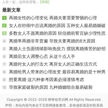
人在一起，这样的背叛...
[详情]
最新文章
再婚女性的心理变化 再婚夫妻需要警惕的心理
1
女人在吵闹中总说离婚的原因 五种女人最易婚姻破
2
裂
多数女人不愿离婚的原因 轻信婚前誓言缺少理性思
3
维
离婚率再婚非常普遍 导致夫妻离婚的8大原因
4
离婚人士负面情绪影响免疫力 摆脱离婚痛苦的妙招
5
离婚后女人调整心态 从这十点入手
6
离婚对女人的打击大 离异女人的正确生活方式
7
离婚给男人带来的心理改变 最容易离婚的是十种男
8
人
想要离婚 这六种参考因素必须谨慎考虑
9
导致家庭破裂的原因 九种婚姻组合最易破裂
10
Copyright © 2022-2026
咿呀哈常识网
All Rights Reserved.
声明：本站内容均来自于互联网搜集整理，若有侵权请及时联系我