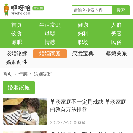
搜索
首页
生活常识
健康
人群
饮食
母婴
妇科
美容
减肥
情感
职场
民俗
谈婚论嫁
婚姻家庭
恋爱宝典
婆媳关系
婚姻两性
首页
›
情感
›
婚姻家庭
婚姻家庭
单亲家庭不一定是残缺 单亲家庭
的教育方法推荐
2022-7-20 00:04