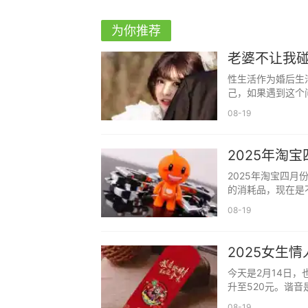
搜索“TRUMP/USDT”交易对，进入
为你推荐
可选择“限价委托”或“市价委托”进行交
老婆不让我
限价委托：设定理想买入价，例如50
性生活作为婚后生
己，如果遇到这个
市价委托：按当前市场最优价格立即
08-19
输入购买数量，点击“买入”，完成交
2025年淘
2025年淘宝四
的消耗品，现在是
08-19
2025女生
今天是2月14日
升至520元。谐音
08-19