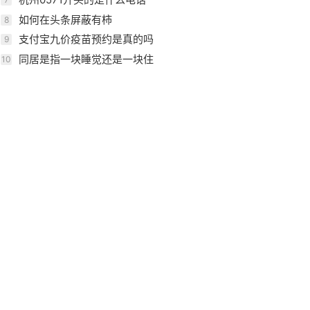
如何在头条屏蔽有柿
8
支付宝九价疫苗预约是真的吗
9
同居是指一块睡觉还是一块住
10