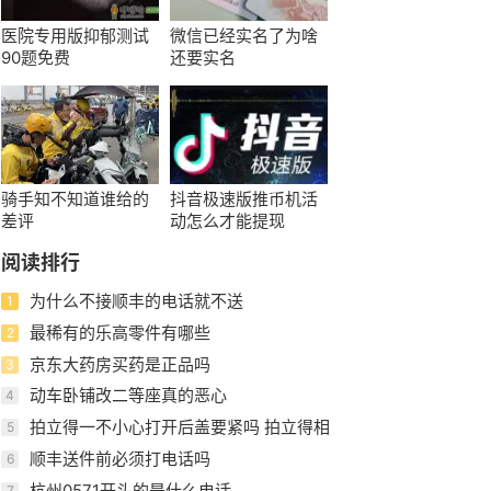
医院专用版抑郁测试
微信已经实名了为啥
90题免费
还要实名
骑手知不知道谁给的
抖音极速版推币机活
差评
动怎么才能提现
阅读排行
为什么不接顺丰的电话就不送
1
最稀有的乐高零件有哪些
2
京东大药房买药是正品吗
3
动车卧铺改二等座真的恶心
4
拍立得一不小心打开后盖要紧吗 拍立得相
5
纸装反了拿不出来怎么办 ...
顺丰送件前必须打电话吗
6
杭州0571开头的是什么电话
7