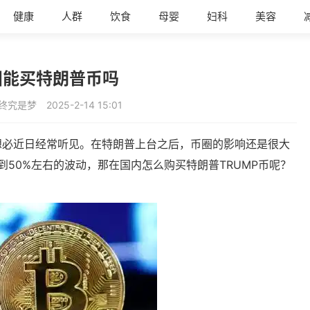
健康
人群
饮食
母婴
妇科
美容
国能买特朗普币吗
终究是梦
2025-2-14 15:01
想必近日经常听见。在特朗普上台之后，币圈的影响还是很大
%到50%左右的波动，那在国内怎么购买特朗普TRUMP币呢？