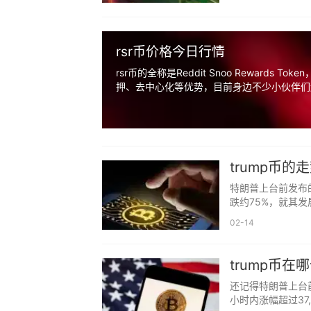
rsr币价格今日行情
rsr币的全称是Reddit Snoo Reward
押、去中心化等优势，目前身边不少小伙伴们还
trump币的
特朗普上台前发布
跌约75%‌，就其
02-14
trump币在
还记得特朗普上台前
小时内涨幅超过37