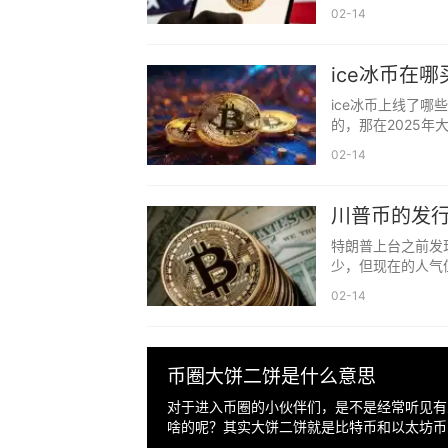
02-14
ice冰币在
ice冰币上线了
的，那在2025年
02-14
川普币的发
特朗普上台之前发
少，但现在的人气
02-14
币圈大饼二饼是什么意思
对于进入币圈的小伙伴们，是不是经常听见有
啥的呢？其实大饼二饼就是比特币和以太坊币，