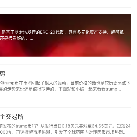
s Token，是基于以太坊发行的ERC-20代币，具有多元化资产支持、超额抵
是很看好的，...
走势
的trump币在币圈引起了很大的轰动，目前价格的话也是较历史高点下
发展的走势来说还是值得期待的，下面就和小编一起来看看trump...
哪个交易所
发布的trump币吗？从发行当日0.18美元暴涨至64.65美元，短短24
,000%，迅速掀起市场热潮，引发了全球范围内对迷因币市场热烈...