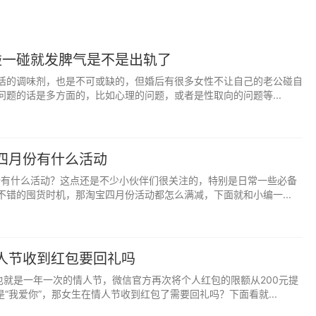
交易页面。
易：
碰一碰就发脾气是不是出轨了
美元，当市场价格达到设定值时自动成交。
活的调味剂，也是不可或缺的，但婚后有很多女性不让自己的老公碰自
问题的话是多方面的，比如心理的问题，或者是性取向的问题等...
成交。
易。
宝四月份有什么活动
月份有什么活动？这点还是不少小伙伴们很关注的，特别是日常一些必备
不错的囤货时机，那淘宝四月份活动都怎么满减，下面就和小编一...
情人节收到红包要回礼吗
，也就是一年一次的情人节，微信官方再次将个人红包的限额从200元提
是“我爱你”，那女生在情人节收到红包了需要回礼吗？下面看就...