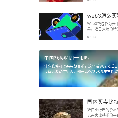
特朗普币的起源
web3怎么
特朗普币并非由美国总统特朗普本人
Web3钱包作为
投机者创建的虚拟货币，旨在利用特朗普
易，近日大爆的特
w...
象、政策或政治口号相关联，但并未得到
02-14
市场需求是决定特朗普币未来发展的
推进，越来越多的人开始关注并投资于虚
中国能买特朗普币吗
引力的投资回报，那么这种货币可能会吸
什么软件可以买特朗普币？这个话题想必近日
币每天波动性挺大，都在20%到50%左右的波
国内买卖比
近日比特币的价格
以买卖比特币的平台