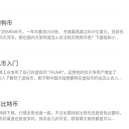
狗狗币
的MEME币，一年内暴涨300倍， 市值最高超过800亿美元，目前也
四大货币。那在国内大家知道怎么合法购买狗狗币呢？下面就和小...
拟币入门
普上台发布了自己的虚拟币“TRUMP”，这使他的估计净资产增加了
的人了解到了虚拟币，那子啊中国大陆想要购买虚拟币的话怎么去入...
买比特币
持续下跌，行情走势也是一般，不过长期持有比特币还是很有必要的，
币的渠道也是很多的，排名前几的币安，欧易等交易所都是可以...