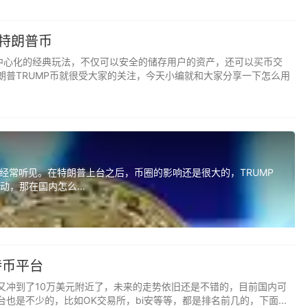
买特朗普币
或其团队直接发行。实际上，特朗普币是一种由民间爱好者或
去中心化的经典玩法，不仅可以安全的储存用户的资产，还可以买币交
的知名度和影响力来吸引投资者。这种货币通常与特朗普的形
朗普TRUMP币就很受大家的关注，今天小编就和大家分享一下怎么用
特朗普本人或其团队的官方认可。
关键因素之一。随着全球经济的不断发展和数字化转型的加速
拟货币市场。如果特朗普币能够满足投资者的需求并提供有吸
引更多的投资者参与并推动其持续发展。
经常听见。在特朗普上台之后，币圈的影响还是很大的，TRUMP
动，那在国内怎么...
特币平台
又冲到了10万美元附近了，未来的走势依旧还是不错的，目前国内可
也是不少的，比如OK交易所，bi安等等，都是排名前几的，下面...