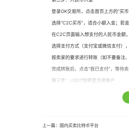
登录OK交易所，点击首页上方的“买币
选择“C2C买币”，适合小额入金；若
在C2C页面输入想支付的人民币金额，
选择支付方式（支付宝或微信支付）
按卖家的要求进行转账（如不要备注
完成转账后，点击“我已支付”，等待
第三步：USDT划转至交易账户
在“资产管理”中找到购买的USDT。
点击“资金划转”，将USDT从资金账
第四步：购买特朗普代币
上一篇：
国内买卖比特币平台
点击“交易”进入现货交易页面。