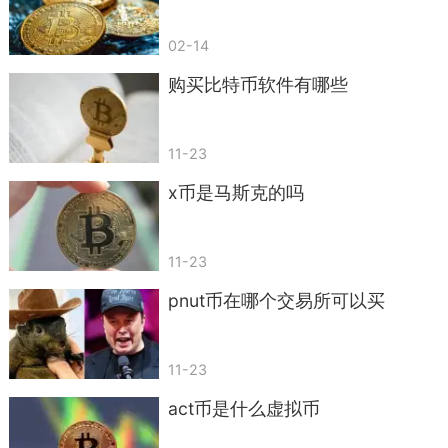
02-14
购买比特币软件有哪些
11-23
x币是马斯克的吗
11-23
pnut币在哪个交易所可以买
11-23
act币是什么虚拟币