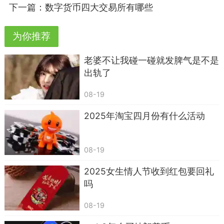
续费仅为0.05%。虚拟货币交易平台中, 币安也是一
下一篇：
数字货币四大交易所有哪些
个老牌且知名度很高的交易所。它不仅仅是加密货
为你推荐
币交易平台,也在逐渐发展成为加密生态基础设施提
供商。它吸引了很多投资者的关注,市场价值很高。
老婆不让我碰一碰就发脾气是不是
‌火币交易所‌：作为行业领导者之一，火币交易
出轨了
所提供安全、稳定和透明的交易环境，是全球领先
08-19
的数字货币交易平台之一。
2025年淘宝四月份有什么活动
CoinbasePro：CoinbasePro总部设立在美国,
为用户提供安全的平台,方便用户进行各种数字资产
08-19
投資。CoinbasePro平 台界面简洁易用,包括实时订
单查询、图表工具、交易历史记录和简单的订单流
2025女生情人节收到红包要回礼
程。
吗
狗狗币的由来
08-19
狗狗币由来：狗狗币起始于一个玩笑。其创始