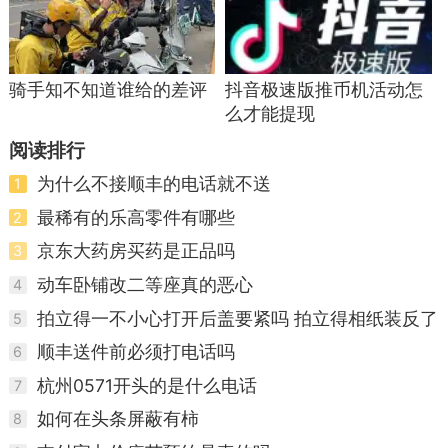
骑手知不知道谁给的差评
抖音极速版推币机活动怎
么才能提现
阅读排行
为什么不接顺丰的电话就不送
1
最稀有的乐高零件有哪些
2
京东大药房买药是正品吗
3
动车卧铺改二等座真的恶心
4
拍立得一不小心打开后盖要紧吗 拍立得相纸装反了
5
拿不出来怎么办 ...
顺丰送件前必须打电话吗
6
杭州0571开头的是什么电话
7
如何在头条屏蔽有柿
8