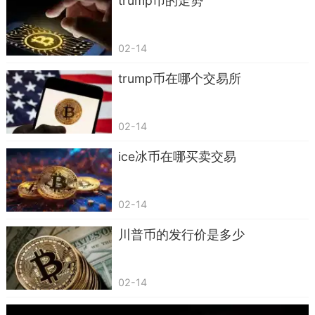
trump币的走势
这不得不说是狗币做的另一件值得表扬的慈善事
件。此外据消息，近期狗币基金还资助了一个赛车
02-14
比赛。
trump币在哪个交易所
第三，人气指数比较高，有数据表明在reddit
狗币社区关注度超过7.5万，远远的超过了LTC，而
02-14
BTC五年的时间，才12万的关注度。有比较广泛的
应用在支持大量国外网站在接受BTC支付的同时，
ice冰币在哪买卖交易
都支持狗币支付；成交量上的一个佐证。在C网上
狗币的成交量，自从上线以来，一直都是排在第一
02-14
位，超过其它所有山寨币包括莱特币的成交量。成
川普币的发行价是多少
交量大，流通性好，是虚拟货币存在的一个重要价
值体现。
02-14