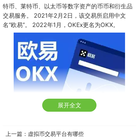
特币、莱特币、以太币等数字资产的币币和衍生品
交易服务。 2021年2月2日，该交易所启用中文
名“欧易”。 2022年1月，OKEx更名为OKX。
展开全文
必安交易所：币安
（官方下载）
是中资平台中
币种最全（260种货币对），也是全球最大的交易
平台。你可以把这里当成你的搬砖基地，平时储存
一点主流币，以备不时之需。若持有BNB，交易手
上一篇：
虚拟币交易平台有哪些