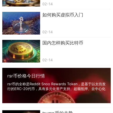
的是，还有人发起请愿诉求给亚马逊贝索斯，要求
02-14
亚马逊支持狗狗币支付。
如何购买虚拟币入门
狗狗币火爆的原因
第一，它有一个好的文化背景——小费文化。
02-14
Dogecoin作为电子货币，诞生于2013年12月12
日，其上线仅一周的时间，便成为第二大的小费货
国内怎样购买比特币
币。好多人参与狗币交易，并不是为了投机才参与
其中，而是把它作为了一种表达分享和感恩的方
02-14
式。
第二，它有一个好的人文背景——慈善文化。
rsr币价格今日行情
Dogecoin在慈善方面的应用已经非常广泛，继帮
rsr币的全称是Reddit Snoo Rewards Token，是基于以太坊发
行的ERC-20代币，具有多元化资产支持、超额抵押、去中心化
助“牙买加雪橇队”和印度三名运动员踏上索契冬奥
等优势，目前身边不少小伙伴们还是很看好的，...
会征程之后，“Doge4Kids”的慈善募捐活动，所得
善款全部捐献给4 Paws For Ability慈善机构。据了
解狗币基金又赞助3万美金解决肯尼亚水资源危机,