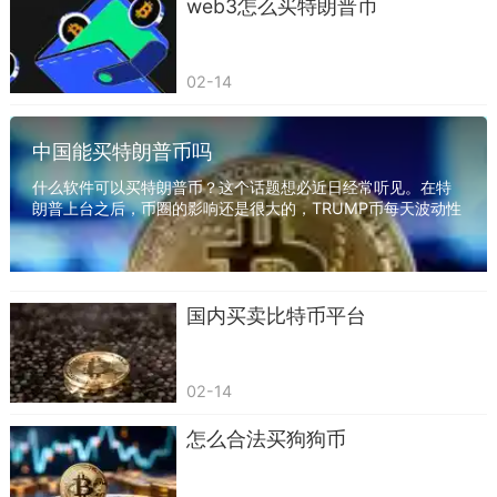
web3怎么买特朗普币
人之一Billy Markus逛社区论坛发现，狗狗的图片
在各种论坛(特别是reddit论坛)上面很火，于是就开
02-14
玩笑说要创立一个数字货币，并且命名为Dogecoin
狗狗币。后面在其成立狗狗币官网之后（见如下链
中国能买特朗普币吗
接），与另外一个在Adobe任职的工程师Jackson
Palmer一拍即合，最终编写并于2013年12月8日发
什么软件可以买特朗普币？这个话题想必近日经常听见。在特
朗普上台之后，币圈的影响还是很大的，TRUMP币每天波动性
布了狗狗币程序，其实就是Control +C，Control +
挺大，都在20%到50%左右的波动，那在国内怎么...
V。
狗狗币的应用场景：虽然狗狗币一开始初衷是
国内买卖比特币平台
开玩笑的，并且核心代码改动时间也就三小时。但
是其后面也有应用场景，定位为小费打赏、慈善捐
02-14
助赞助等。后面各种公司企业也逐渐加入其中，扩
充了其使用场景，例如加拿大KFC宣布支持狗狗币
怎么合法买狗狗币
支付，马斯克也在考虑特斯拉用狗狗币支付。有趣